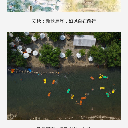
立秋：新秋启序，如风自在前行