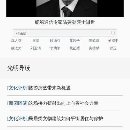
舰船通信专家陆建勋院士逝世
沈之荃
崔崑
顾诵芬
苏哲子
陈毓川
吴咸中
戴汝为
刘玉清
李幼平
魏正耀
吴德馨
孙玉
光明导读
[文化评析]
旅游演艺带来新机遇
[新闻随笔]
这场接力折射出向上向善社会力量
[文化评析]
民居类文物建筑如何平衡居住与保护