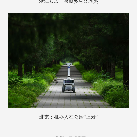
浙江安吉：暑期乡村文旅热
北京：机器人在公园“上岗”