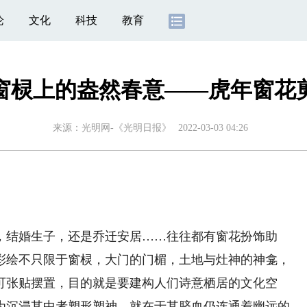
论
文化
科技
教育
窗棂上的盎然春意——虎年窗花
来源：
光明网-《光明日报》
2022-03-03 04:26
结婚生子，还是乔迁安居……往往都有窗花扮饰助
彩绘不只限于窗棂，大门的门楣，土地与灶神的神龛，
可张贴摆置，目的就是要建构人们诗意栖居的文化空
为沉浸其中者塑形塑神，就在于其脐血仍连通着幽远的