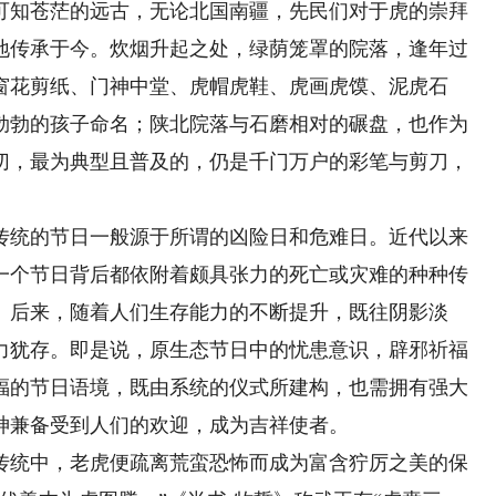
可知苍茫的远古，无论北国南疆，先民们对于虎的崇拜
地传承于今。炊烟升起之处，绿荫笼罩的院落，逢年过
窗花剪纸、门神中堂、虎帽虎鞋、虎画虎馍、泥虎石
勃勃的孩子命名；陕北院落与石磨相对的碾盘，也作为
切，最为典型且普及的，仍是千门万户的彩笔与剪刀，
统的节日一般源于所谓的凶险日和危难日。近代以来
一个节日背后都依附着颇具张力的死亡或灾难的种种传
。后来，随着人们生存能力的不断提升，既往阴影淡
力犹存。即是说，原生态节日中的忧患意识，辟邪祈福
福的节日语境，既由系统的仪式所建构，也需拥有强大
神兼备受到人们的欢迎，成为吉祥使者。
统中，老虎便疏离荒蛮恐怖而成为富含狞厉之美的保