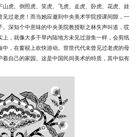
下山虎、倒照虎、笑虎、飞虎、走虎、卧虎、花虎、娃
曾见过老虎！而当她应邀到中央美术学院授课间隙，一
子。深知个中意味的中央美院教授靳之林失声叫道，哎
实上，就像大多干旱内陆地方未见过游鱼一样，会剪纸
海中，在窗棂上欢快游动。世世代代未曾见过老虎的母
护着自己的家园。这是中国民间美术的特质，其中似有