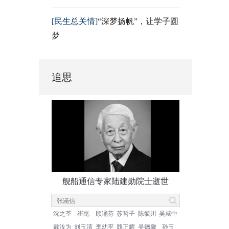
[民生总关情]
“深梦扬帆”，让学子圆
梦
追思
舰船通信专家陆建勋院士逝世
沈之荃
崔崑
顾诵芬
苏哲子
陈毓川
吴咸中
戴汝为
刘玉清
李幼平
魏正耀
吴德馨
孙玉