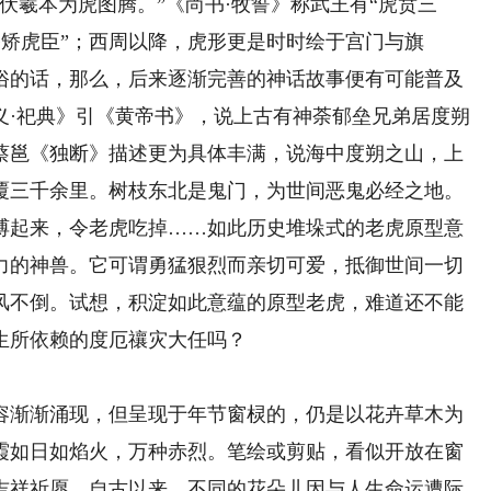
伏羲本为虎图腾。”《尚书·牧誓》称武王有“虎贲三
“矫矫虎臣”；西周以降，虎形更是时时绘于宫门与旗
俗的话，那么，后来逐渐完善的神话故事便有可能普及
义·祀典》引《黄帝书》，说上古有神荼郁垒兄弟居度朔
蔡邕《独断》描述更为具体丰满，说海中度朔之山，上
覆三千余里。树枝东北是鬼门，为世间恶鬼必经之地。
缚起来，令老虎吃掉……如此历史堆垛式的老虎原型意
力的神兽。它可谓勇猛狠烈而亲切可爱，抵御世间一切
风不倒。试想，积淀如此意蕴的原型老虎，难道还不能
生所依赖的度厄禳灾大任吗？
渐渐涌现，但呈现于年节窗棂的，仍是以花卉草木为
霞如日如焰火，万种赤烈。笔绘或剪贴，看似开放在窗
吉祥祈愿。自古以来，不同的花朵儿因与人生命运遭际