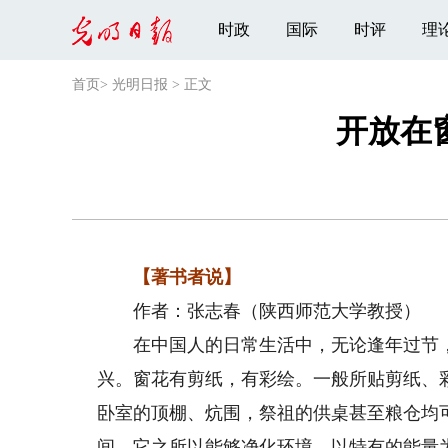
时政
国际
时评
理
首页
>
光明日报
>
正文
开放在
【著书者说】
作者：张志春（陕西师范大学教授）
在中国人的日常生活中，无论逢年过节，
兴。窗花有剪纸，有彩绘。一般所贴剪纸、
卧室的顶棚、炕围，祭祖的供桌甚至粮仓均
间。它之所以能够净化环境，以特有的能量