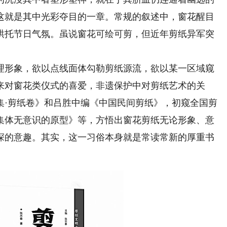
这就是其中光彩夺目的一章。常规的叙述中，窗花醒目
烘托节日气氛。虽说窗花可绘可剪，但近年剪纸异军突
形象，欲以点线面体勾勒剪纸源流，欲以某一区域窥
来对窗花类仪式的喜爱，非遗保护中对剪纸艺术的关
集·剪纸卷》和吕胜中编《中国民间剪纸》，初窥全国剪
集体无意识的原型》等，方悟出窗花剪纸无论形象、意
深的意趣。其实，这一习俗本身就是常读常新的厚重书