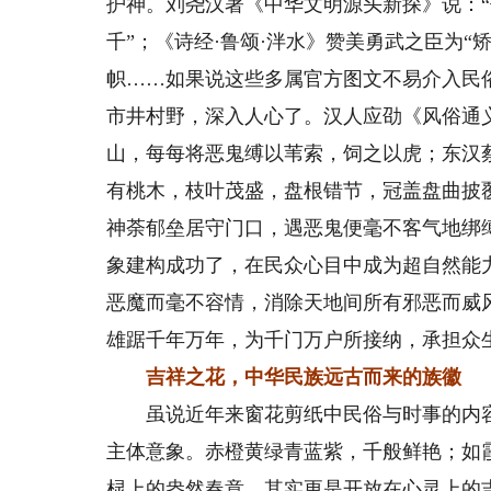
护神。刘尧汉著《中华文明源头新探》说：“
千”；《诗经·鲁颂·泮水》赞美勇武之臣为
帜……如果说这些多属官方图文不易介入民
市井村野，深入人心了。汉人应劭《风俗通
山，每每将恶鬼缚以苇索，饲之以虎；东汉
有桃木，枝叶茂盛，盘根错节，冠盖盘曲披
神荼郁垒居守门口，遇恶鬼便毫不客气地绑
象建构成功了，在民众心目中成为超自然能
恶魔而毫不容情，消除天地间所有邪恶而威
雄踞千年万年，为千门万户所接纳，承担众
吉祥之花，中华民族远古而来的族徽
虽说近年来窗花剪纸中民俗与时事的内容
主体意象。赤橙黄绿青蓝紫，千般鲜艳；如
棂上的盎然春意，其实更是开放在心灵上的