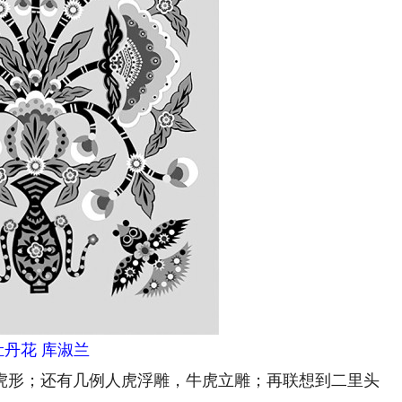
牡丹花 库淑兰
虎形；还有几例人虎浮雕，牛虎立雕；再联想到二里头