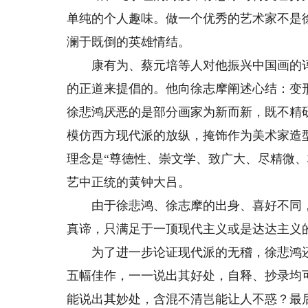
单纯的个人趣味。做一个优秀的艺术家不是
澜于既倒的英雄情结。
康有为、蔡元培等人对他振兴中国画的谆
的正道来提倡的。他向徐志摩阐述心结：变
徐悲鸿厌恶的是部分画家为新而新，既不精
模仿西方现代派的放纵，掩饰作为美术家造
理念是“尊德性、崇文学、致广大、尽精微
艺中正统的黄钟大吕。
由于徐悲鸿、徐志摩的出身、喜好不同，
真谛，只满足于一顶现代主义或是达达主义
为了进一步论证现代派的无稽，徐悲鸿还
五幅佳作，一一说出其好处，自释、抄录均
能说出其妙处，含混不清岂能让人不惑？最