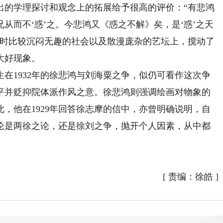
出的学理探讨和观念上的拓展给予很高的评价：“有悲鸿
其兄从而不‘惑’之。今悲鸿又《惑之不解》矣，是‘惑’之天
当时比较沉闷无趣的社会以及散漫庞杂的艺坛上，搅动了
大好现象。
1932年的徐悲鸿与刘海粟之争，似仍可看作这次争
平并贬抑院体派作风之意。徐悲鸿则强调绘画对物象的
，他在1929年回答徐志摩的信中，亦曾明确说明，自
论是两徐之论，还是徐刘之争，抛开个人因素，从中都
）
[
责编：徐皓
]