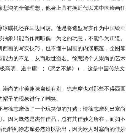
徐悲鸿的全部理想，他身上具有挽近代以来中国绘画狂
谆嘱托还在耳边回荡。他是将造型写实作为中国绘画
形抽象只能当作闲暇偶一为之的玩意，不能作为正道。
研西画的写实技巧，也不懂中国画的内涵底蕴，企图靠
型能力的不足，从而欺世盗名。徐悲鸿个人崇尚的艺术
、极高明、道中庸”（《惑之不解》），这是中国传统文
崇尚的审美趣味自然有别。徐志摩也对那些不得西画
的帽子的现象进行了嘲笑。
与徐志摩做了一个玩笑似的打赌：请徐志摩列出塞尚
可。因为既然是杰作佳品，总有其佳妙之所在，而如不
后他料到徐志摩必然难以说出，因为欧人对塞尚的佳妙