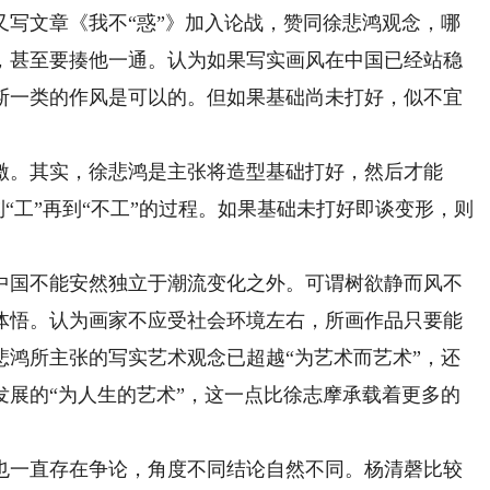
又写文章《我不“惑”》加入论战，赞同徐悲鸿观念，哪
，甚至要揍他一通。认为如果写实画风在中国已经站稳
斯一类的作风是可以的。但如果基础尚未打好，似不宜
。其实，徐悲鸿是主张将造型基础打好，然后才能
到“工”再到“不工”的过程。如果基础未打好即谈变形，则
国不能安然独立于潮流变化之外。可谓树欲静而风不
体悟。认为画家不应受社会环境左右，所画作品只要能
悲鸿所主张的写实艺术观念已超越“为艺术而艺术”，还
发展的“为人生的艺术”，这一点比徐志摩承载着更多的
一直存在争论，角度不同结论自然不同。杨清磬比较