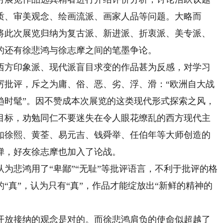
质、审美观念、绘画流派、画家人品等问题。大略而
将此次展览归纳为复古派、新进派、折衷派、美专派、
的还有徐悲鸿与徐志摩之间的笔墨争论。
方印象派、现代派盲目求变的作品甚为反感，对学习
厉批评，斥之为庸、俗、恶、劣、浮、滑：“欧洲自大战
趋时髦”。因不赞成本次展览的这类现代形式探索之风，
目标，劝勉同仁不要迷失在令人眼花缭乱的西方现代主
如徐熙、黄荃、易元吉、钱舜举、任伯年等大师创造的
弹，好友徐志摩也加入了论战。
悲鸿用了“卑鄙”“无耻”等批评语言，不利于批评的格
“真”，认为只有“真”，作品才能绽放出“新鲜的精神的
放接纳的观念是对的。而徐悲鸿肩负的使命似超越了