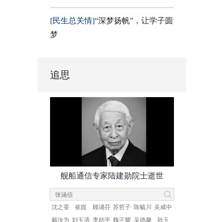
[民生总关情]
“深梦扬帆”，让学子圆
梦
追思
舰船通信专家陆建勋院士逝世
沈之荃
崔崑
顾诵芬
苏哲子
陈毓川
吴咸中
戴汝为
刘玉清
李幼平
魏正耀
吴德馨
孙玉