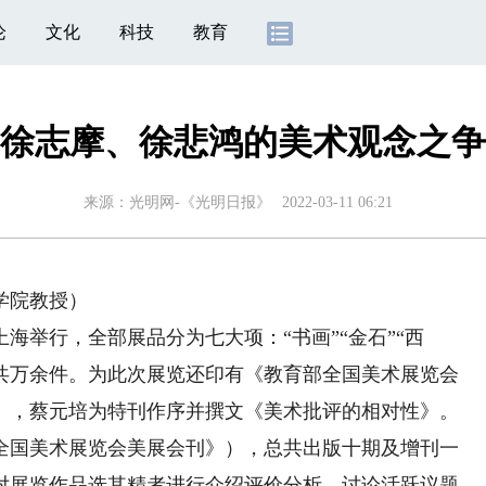
论
文化
科技
教育
徐志摩、徐悲鸿的美术观念之争
来源：
光明网-《光明日报》
2022-03-11 06:21
学院教授）
海举行，全部展品分为七大项：“书画”“金石”“西
”，总共万余件。为此次展览还印有《教育部全国美术展览会
》，蔡元培为特刊作序并撰文《美术批评的相对性》。
全国美术展览会美展会刊》），总共出版十期及增刊一
对展览作品选其精者进行介绍评价分析，讨论活跃议题