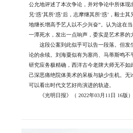
公允地评述了本次争论，并对争论中所体现
兄‘惑’其所‘惑’后，志摩继其所‘惑’，毅士
地继长增高予艺人以不少兴奋”。认为这在
一潭死水，发出一点响声，委实是艺术界的
这段公案到此似乎可以告一段落。但发生在
论的余续。刘海粟似有为塞尚、马蒂斯鸣不
研究应务极精确，西洋古今老牌大师无不如此
己深恶痛绝院体美术的呆板与缺少生机。无
可以看出时代文艺好尚演进的轨迹。
《光明日报》（ 2022年03月11日 16版