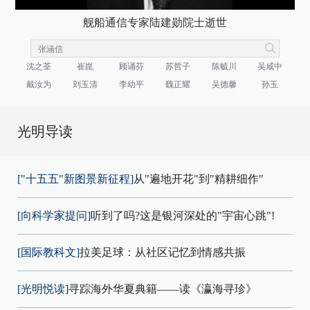
舰船通信专家陆建勋院士逝世
沈之荃
崔崑
顾诵芬
苏哲子
陈毓川
吴咸中
戴汝为
刘玉清
李幼平
魏正耀
吴德馨
孙玉
光明导读
["十五五"新图景新征程]
从"遍地开花"到"精耕细作"
[向科学家提问]
听到了吗?这是银河深处的"宇宙心跳"!
[国际教科文]
拉美足球：从社区记忆到情感共振
[光明悦读]
寻踪海外华夏典籍——读《瀛海寻珍》