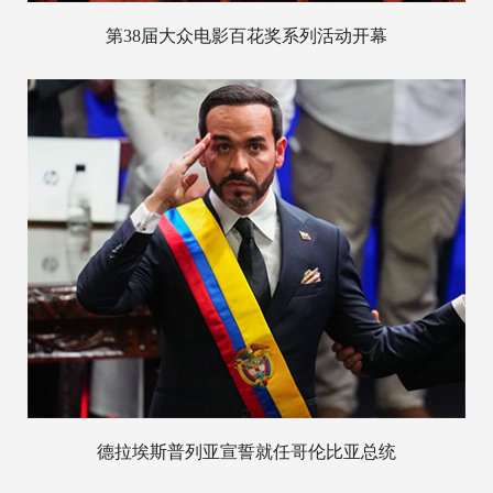
第38届大众电影百花奖系列活动开幕
德拉埃斯普列亚宣誓就任哥伦比亚总统