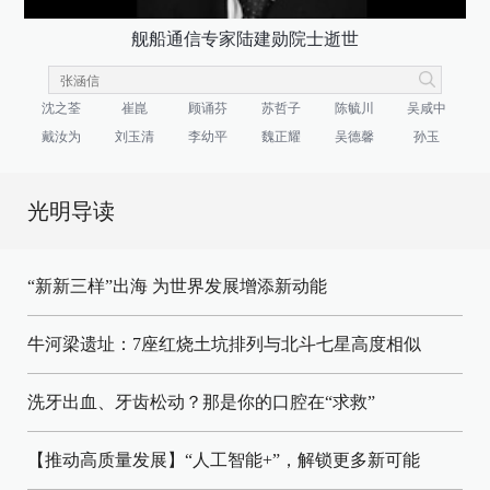
舰船通信专家陆建勋院士逝世
沈之荃
崔崑
顾诵芬
苏哲子
陈毓川
吴咸中
戴汝为
刘玉清
李幼平
魏正耀
吴德馨
孙玉
光明导读
“新新三样”出海 为世界发展增添新动能
牛河梁遗址：7座红烧土坑排列与北斗七星高度相似
洗牙出血、牙齿松动？那是你的口腔在“求救”
【推动高质量发展】“人工智能+”，解锁更多新可能