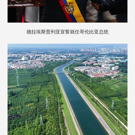
德拉埃斯普列亚宣誓就任哥伦比亚总统