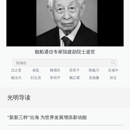
舰船通信专家陆建勋院士逝世
沈之荃
崔崑
顾诵芬
苏哲子
陈毓川
吴咸中
戴汝为
刘玉清
李幼平
魏正耀
吴德馨
孙玉
光明导读
“新新三样”出海 为世界发展增添新动能