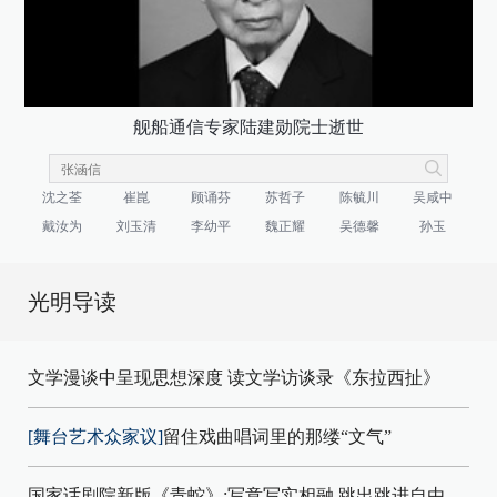
舰船通信专家陆建勋院士逝世
沈之荃
崔崑
顾诵芬
苏哲子
陈毓川
吴咸中
戴汝为
刘玉清
李幼平
魏正耀
吴德馨
孙玉
光明导读
文学漫谈中呈现思想深度 读文学访谈录《东拉西扯》
[舞台艺术众家议]
留住戏曲唱词里的那缕“文气”
国家话剧院新版《青蛇》:写意写实相融 跳出跳进自由