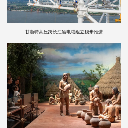
甘浙特高压跨长江输电塔组立稳步推进