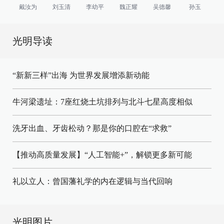
戴汝为
刘玉清
李幼平
魏正耀
吴德馨
孙玉
光明导读
“新新三样”出海 为世界发展增添新动能
牛河梁遗址：7座红烧土坑排列与北斗七星高度相似
洗牙出血、牙齿松动？那是你的口腔在“求救”
【推动高质量发展】“人工智能+”，解锁更多新可能
礼以立人：曾国藩礼学的内在逻辑与当代回响
光明图片