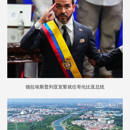
德拉埃斯普列亚宣誓就任哥伦比亚总统