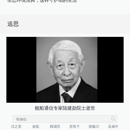
生态环境法典，这样守护咱的生活
追思
舰船通信专家陆建勋院士逝世
沈之荃
崔崑
顾诵芬
苏哲子
陈毓川
吴咸中