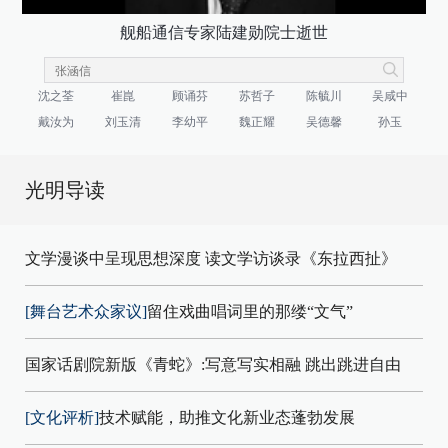
舰船通信专家陆建勋院士逝世
沈之荃
崔崑
顾诵芬
苏哲子
陈毓川
吴咸中
戴汝为
刘玉清
李幼平
魏正耀
吴德馨
孙玉
光明导读
文学漫谈中呈现思想深度 读文学访谈录《东拉西扯》
[舞台艺术众家议]
留住戏曲唱词里的那缕“文气”
国家话剧院新版《青蛇》:写意写实相融 跳出跳进自由
[文化评析]
技术赋能，助推文化新业态蓬勃发展