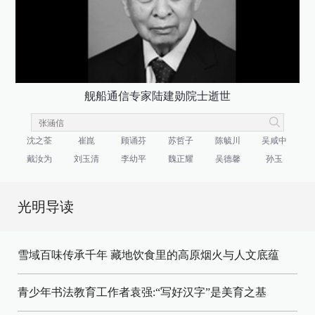
舰船通信专家陆建勋院士逝世
沈之荃
崔崑
顾诵芬
苏哲子
陈毓川
吴咸中
戴汝为
刘玉清
李幼平
魏正耀
吴德馨
孙玉
光明导读
雪域百味传承千年 藏地饮食里的高原烟火与人文底蕴
青少年书法教育工作者袁强:“写好汉字”是美育之基