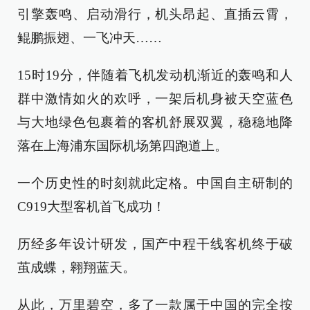
引擎轰鸣、启动滑行，机头昂起、直插云霄，
鲲鹏振翅、一飞冲天……
15时19分，伴随着飞机发动机渐近的轰鸣和人
群中激情如火的欢呼，一架后机身被天空蓝色
与大地绿色包裹着的客机舒展双翼，稳稳地降
落在上海浦东国际机场第四跑道上。
一个历史性的时刻就此定格。中国自主研制的
C919大型客机首飞成功！
历经多年设计研发，国产中程干线客机终于破
茧成蝶，翱翔蓝天。
从此，万里碧空，多了一款属于中国的完全按