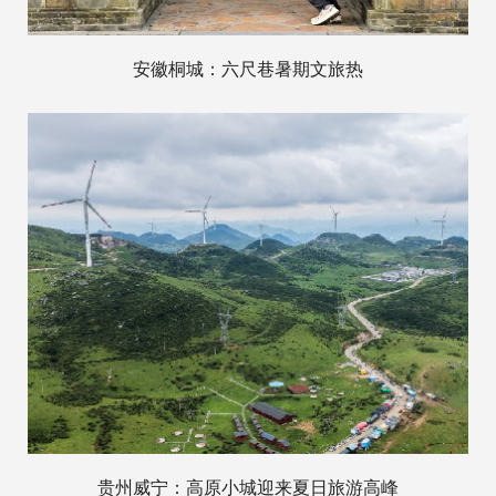
安徽桐城：六尺巷暑期文旅热
贵州威宁：高原小城迎来夏日旅游高峰