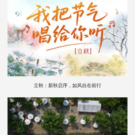
立秋：新秋启序，如风自在前行