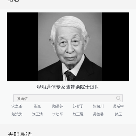
舰船通信专家陆建勋院士逝世
沈之荃
崔崑
顾诵芬
苏哲子
陈毓川
吴咸中
戴汝为
刘玉清
李幼平
魏正耀
吴德馨
孙玉
光明导读