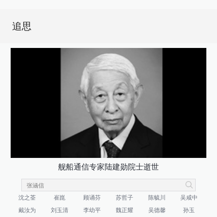
追思
舰船通信专家陆建勋院士逝世
沈之荃
崔崑
顾诵芬
苏哲子
陈毓川
吴咸中
戴汝为
刘玉清
李幼平
魏正耀
吴德馨
孙玉