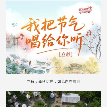
立秋：新秋启序，如风自在前行