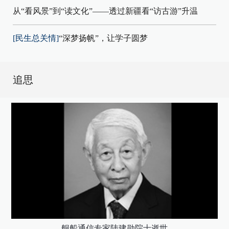
从“看风景”到“读文化”——透过新疆看“访古游”升温
[民生总关情]
“深梦扬帆”，让学子圆梦
追思
舰船通信专家陆建勋院士逝世