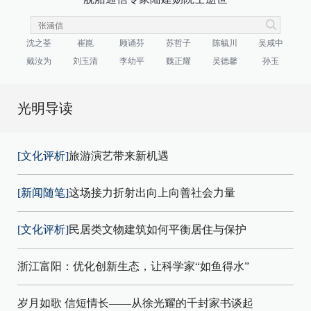
沈之荃
崔崑
顾诵芬
苏哲子
陈毓川
吴咸中
戴汝为
刘玉清
李幼平
魏正耀
吴德馨
孙玉
光明导读
[文化评析]
旅游演艺带来新机遇
[新闻随笔]
这场接力折射出向上向善社会力量
[文化评析]
民居类文物建筑如何平衡居住与保护
浙江富阳：优化创新生态，让科学家“如鱼得水”
岁月如歌 信短情长——从徐光耀的千封家书谈起