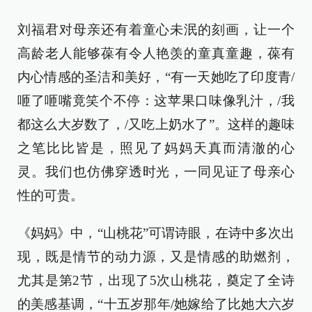
刘福君对母亲还有着童心未泯的刻画，让一个
高龄老人能够葆有令人艳羡的童真童趣，葆有
内心情感的圣洁和美好，“有一天她吃了印度青/
咂了咂嘴竟笑个不停：这苹果口味像乳汁，/我
都这么大岁数了，/又吃上奶水了”。这样的趣味
之笔比比皆是，照见了妈妈天真而清澈的心
灵。我们也仿佛穿透时光，一同见证了母亲心
性的可贵。
《妈妈》中，“山桃花”可谓诗眼，在诗中多次出
现，既是情节的动力源，又是情感的助燃剂，
尤其是第2节，出现了5次山桃花，奠定了全诗
的美感基调，“十五岁那年/她嫁给了比她大六岁