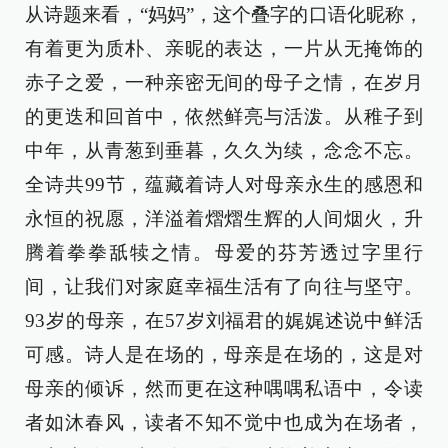
从诗题来看，“妈妈”，这个叠字的口语化昵称，
有着更为质朴、亲昵的表达，一片从无掩饰的
赤子之爱，一种亲密无间的母子之情，在岁月
的更迭和回首中，依然鲜亮与活泼。从稚子到
中年，从青葱到垂暮，久久为续，念念不忘。
全诗共99节，蕴藏着诗人对母亲永生的感恩和
永恒的祝愿，洋溢着熠熠生辉的人间烟火，升
腾着拳拳舐犊之情。母爱的芬芳透过字里行
间，让我们对家庭幸福生活有了向往与坚守。
93岁的母亲，在57岁刘福君的娓娓述说中鲜活
可感。诗人是在场的，母亲是在场的，这是对
母亲的倾诉，然而更在这种喁喁私语中，令读
者如沐春风，读者不知不觉中也成为在场者，