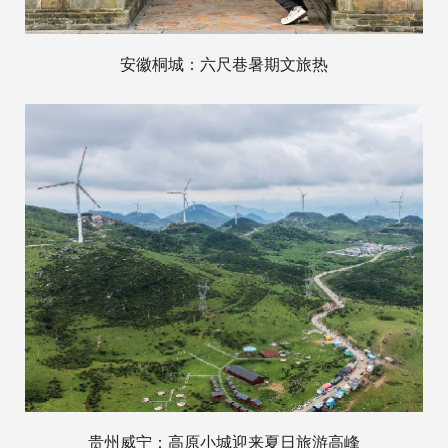
安徽桐城：六尺巷暑期文旅热
贵州威宁：高原小城迎来夏日旅游高峰