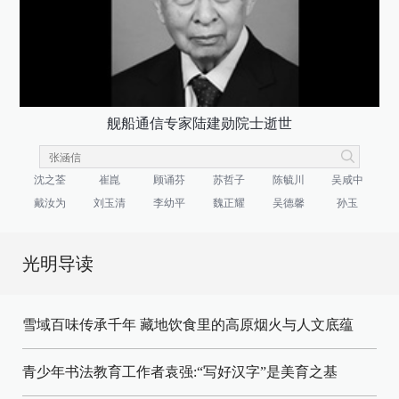
舰船通信专家陆建勋院士逝世
沈之荃
崔崑
顾诵芬
苏哲子
陈毓川
吴咸中
戴汝为
刘玉清
李幼平
魏正耀
吴德馨
孙玉
光明导读
雪域百味传承千年 藏地饮食里的高原烟火与人文底蕴
青少年书法教育工作者袁强:“写好汉字”是美育之基