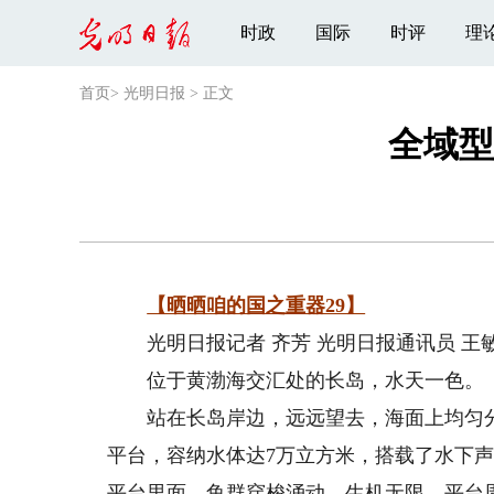
时政
国际
时评
理
首页
>
光明日报
>
正文
全域型
【晒晒咱的国之重器29】
光明日报记者 齐芳 光明日报通讯员 王
位于黄渤海交汇处的长岛，水天一色。
站在长岛岸边，远远望去，海面上均匀分布
平台，容纳水体达7万立方米，搭载了水下声
平台里面，鱼群穿梭涌动，生机无限。平台