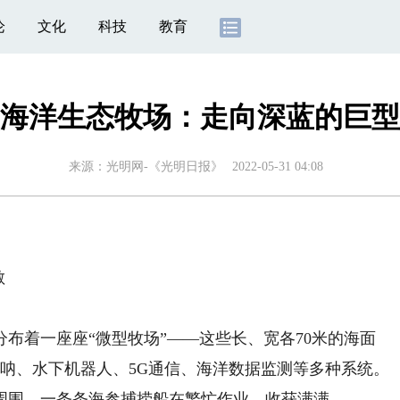
论
文化
科技
教育
海洋生态牧场：走向深蓝的巨型
来源：
光明网-《光明日报》
2022-05-31 04:08
敏
着一座座“微型牧场”——这些长、宽各70米的海面
呐、水下机器人、5G通信、海洋数据监测等多种系统。
周围，一条条海参捕捞船在繁忙作业，收获满满。