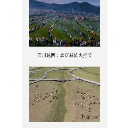
四川越西：欢庆彝族火把节