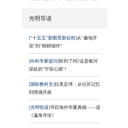
光明导读
["十五五"新图景新征程]
从"遍地开
花"到"精耕细作"
[向科学家提问]
听到了吗?这是银河
深处的"宇宙心跳"!
[国际教科文]
拉美足球：从社区记忆
到情感共振
[光明悦读]
寻踪海外华夏典籍——读
《瀛海寻珍》