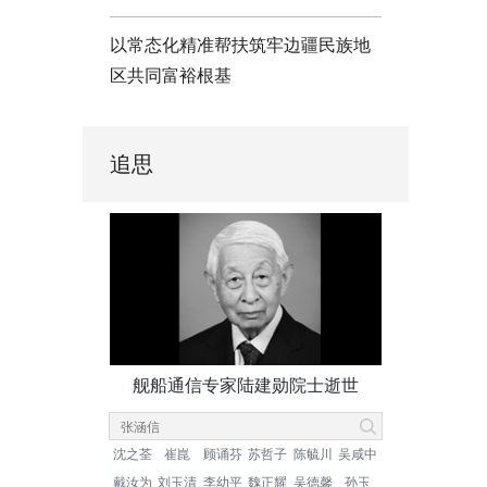
以常态化精准帮扶筑牢边疆民族地
区共同富裕根基
追思
舰船通信专家陆建勋院士逝世
沈之荃
崔崑
顾诵芬
苏哲子
陈毓川
吴咸中
戴汝为
刘玉清
李幼平
魏正耀
吴德馨
孙玉