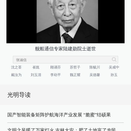
舰船通信专家陆建勋院士逝世
沈之荃
崔崑
顾诵芬
苏哲子
陈毓川
吴咸中
戴汝为
刘玉清
李幼平
魏正耀
吴德馨
孙玉
光明导读
国产智能装备矩阵护航海洋产业发展
“脆蜜”结硕果
文明之风暖了万家灯火
吉林大安：肥了土地富了农民