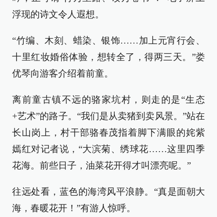
浮现的诗文令人遐想。
“竹编、木刻、蜡染、银饰……加上元宵行会、
十里红妆婚俗体验，想转全了，得两三天。”娄
优琴向游客介绍着前童。
离前童古镇不远的骆家坑村，则走的是“生态
+艺术”的路子。“我们是从卖猪到卖风景。”站在
长山岗上，村干部骆春茂指着脚下满眼的姹紫
嫣红对记者说，“大滨菊、绣球花……这里四季
花海。前些日子，油菜花开得才叫漂亮呢。”
往远处看，蓝色的海湾风平浪静。“真是面朝大
海，春暖花开！”有游人惊呼。