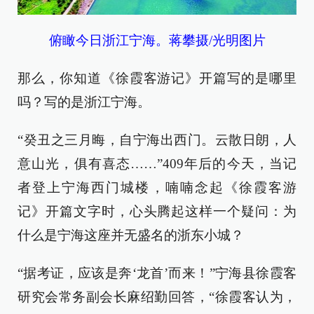
俯瞰今日浙江宁海。蒋攀摄/光明图片
那么，你知道《徐霞客游记》开篇写的是哪里
吗？写的是浙江宁海。
“癸丑之三月晦，自宁海出西门。云散日朗，人
意山光，俱有喜态……”409年后的今天，当记
者登上宁海西门城楼，喃喃念起《徐霞客游
记》开篇文字时，心头腾起这样一个疑问：为
什么是宁海这座并无盛名的浙东小城？
“据考证，应该是奔‘龙首’而来！”宁海县徐霞客
研究会常务副会长麻绍勤回答，“徐霞客认为，