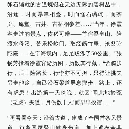
卵石铺就的古道蜿蜒在无边无际的碧树丛中，
沿途，时而瀑潭相叠，时而怪石嶙峋，而茶
廊、庵堂、古井、古桥相参差……“当年，徐霞
客走过的景点，依稀可辨——首宿梁皇山、险
渡水母溪、苦乐松岭门、取经筋竹庵、沧桑弥
陀庵……在宁海境内，足足跋涉了50公里。”张
畅芳指着徐霞客游历图，历数其行藏，“舍骑步
行，后山险路长，行李亦不可担，只得让挑夫
另走他途，自己沿石梁道屏息挪步。路上，还
有虎患！出游第一天傍晚，就因‘闻此地於菟
（老虎）夹道，月伤数十人’而早早投宿……”
“再看看今天：沿着古道，建成了全国首条风景
道、首条国家登山健身步道。加上遍布全县