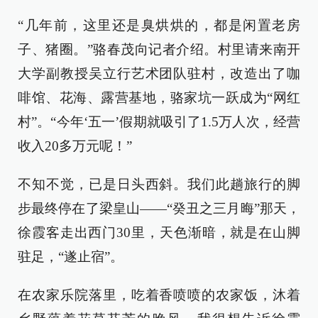
“几年前，这里还是臭烘烘的，都是闲置老房
子、猪圈。”骆春茂向记者介绍。村里请来南开
大学副教授吴立行艺术团队驻村，改造出了咖
啡馆、花海、露营基地，骆家坑一跃成为“网红
村”。“今年‘五一’假期就吸引了1.5万人次，经营
收入20多万元呢！”
不知不觉，已是日头西斜。我们此趟旅行的脚
步最终停在了梁皇山——“癸丑之三月晦”那天，
徐霞客走出西门30里，天色渐暗，就是在山脚
驻足，“遂止宿”。
在农家乐院落里，吃着香喷喷的农家饭，沐着