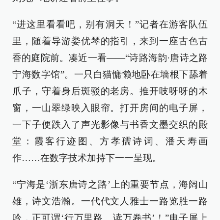
“进这里看看吧，别有洞天！”记者在游客队伍
里，随着导游娄优琴的指引，来到一座古色古
香的庭院前。凑近一看——“诗路海韵·唐诗之路
宁海数字馆”。一只白猫慵懒地卧在墙根下舔着
爪子，守着身后斑驳的老房。推开吱呀呀的木
窗，一山翠绿映入眼帘。打开房间的电子屏，
一下子便跌入了声光影像与书香文墨交织的殿
堂：霞客行迹图、方孝孺诗词、潘天寿画
作……在数字技术加持下一一呈现。
“宁海是‘浙东唐诗之路’上的重要节点，海阔山
雄，诗文浩瀚。一代代文人雅士一路览胜一路
吟，正可谓‘行万里路、读万卷书’！”电子屏上