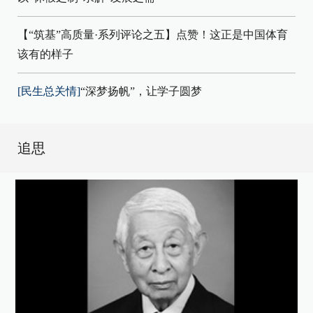
【“筑基”高质量·系列评论之五】点赞！这正是中国体育
该有的样子
[民生总关情]
“深梦扬帆”，让学子圆梦
追思