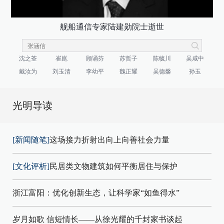
舰船通信专家陆建勋院士逝世
沈之荃
崔崑
顾诵芬
苏哲子
陈毓川
吴咸中
戴汝为
刘玉清
李幼平
魏正耀
吴德馨
孙玉
光明导读
[新闻随笔]
这场接力折射出向上向善社会力量
[文化评析]
民居类文物建筑如何平衡居住与保护
浙江富阳：优化创新生态，让科学家“如鱼得水”
岁月如歌 信短情长——从徐光耀的千封家书谈起