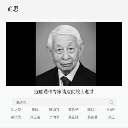
追思
舰船通信专家陆建勋院士逝世
沈之荃
崔崑
顾诵芬
苏哲子
陈毓川
吴咸中
戴汝为
刘玉清
李幼平
魏正耀
吴德馨
孙玉