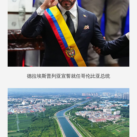
德拉埃斯普列亚宣誓就任哥伦比亚总统