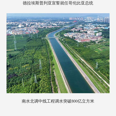
德拉埃斯普列亚宣誓就任哥伦比亚总统
南水北调中线工程调水突破800亿立方米