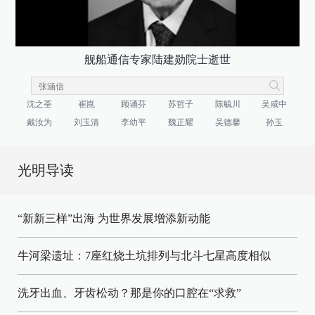
舰船通信专家陆建勋院士逝世
沈之荃
崔崑
顾诵芬
苏哲子
陈毓川
吴咸中
戴汝为
刘玉清
李幼平
魏正耀
吴德馨
孙玉
光明导读
“新新三样”出海 为世界发展增添新动能
牛河梁遗址：7座红烧土坑排列与北斗七星高度相似
洗牙出血、牙齿松动？那是你的口腔在“求救”