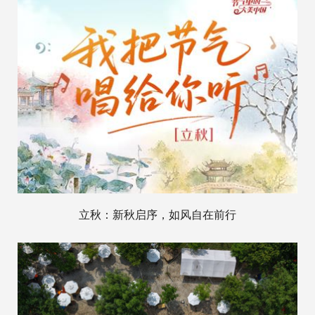
立秋：新秋启序，如风自在前行