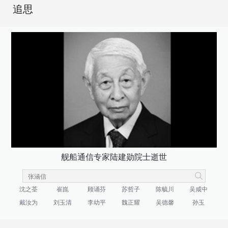
追思
舰船通信专家陆建勋院士逝世
沈之荃
崔崑
顾诵芬
苏哲子
陈毓川
吴咸中
戴汝为
刘玉清
李幼平
魏正耀
吴德馨
孙玉