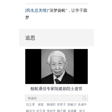
[民生总关情]
“深梦扬帆”，让学子圆
梦
追思
舰船通信专家陆建勋院士逝世
沈之荃
崔崑
顾诵芬
苏哲子
陈毓川
吴咸中
戴汝为
刘玉清
李幼平
魏正耀
吴德馨
孙玉