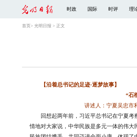
时政
国际
时评
理
首页
>
光明日报
>
正文
【沿着总书记的足迹·逐梦故事】
“石
讲述人：宁夏吴忠市
回想起两年前，习近平总书记在宁夏考察
情地对大家说，中华民族是多元一体的伟大
民族团结携手，共同迈进全面小康，体现了