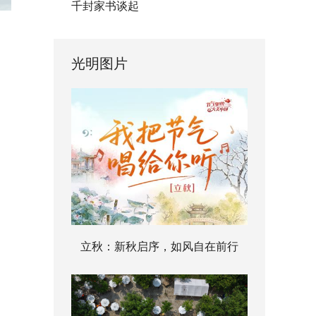
千封家书谈起
光明图片
立秋：新秋启序，如风自在前行