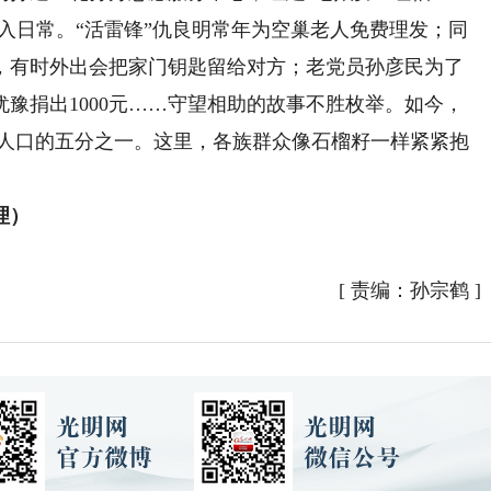
融入日常。“活雷锋”仇良明常年为空巢老人免费理发；同
，有时外出会把家门钥匙留给对方；老党员孙彦民为了
豫捐出1000元……守望相助的故事不胜枚举。如今，
常住人口的五分之一。这里，各族群众像石榴籽一样紧紧抱
理）
）
[
责编：孙宗鹤
]