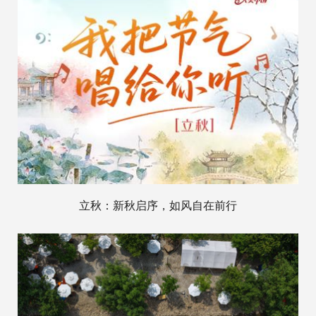
立秋：新秋启序，如风自在前行