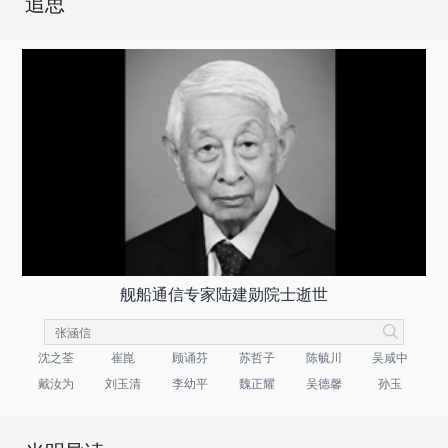
追思
舰船通信专家陆建勋院士逝世
沈之荃
崔崑
顾诵芬
苏哲子
陈毓川
吴咸中
戴汝为
刘玉清
李幼平
魏正耀
吴德馨
孙玉