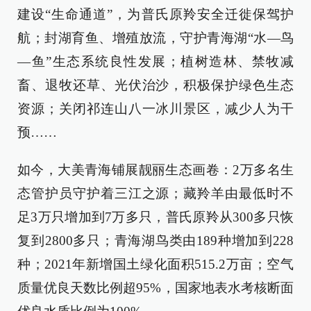
建设“生命通道”，为普氏原羚安全迁徙保驾护
航；封湖育鱼、增殖放流，守护青海湖“水—鸟
—鱼”生态系统良性发展；植树造林、禁牧减
畜、退牧还草、光伏治沙，积极保护绿色生态
资源；关闭祁连山八一冰川景区，减少人为干
预……
如今，大美青海铺展靓丽生态画卷：2万多名生
态管护员守护着三江之源；藏羚羊由最低时不
足3万只增加到7万多只，普氏原羚从300多只恢
复到2800多只；青海湖鸟类由189种增加到228
种；2021年新增国土绿化面积515.2万亩；空气
质量优良天数比例超95%，国家地表水考核断面