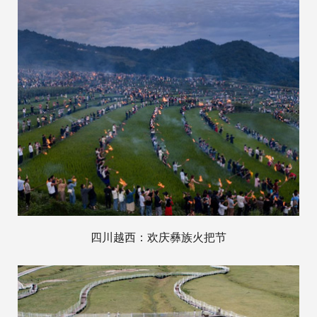
四川越西：欢庆彝族火把节