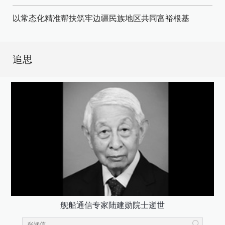
以常态化精准帮扶筑牢边疆民族地区共同富裕根基
追思
舰船通信专家陆建勋院士逝世