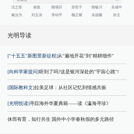
沈之荃
崔崑
顾诵芬
苏哲子
陈毓川
吴咸中
戴汝为
刘玉清
李幼平
魏正耀
吴德馨
孙玉
光明导读
["十五五"新图景新征程]
从"遍地开花"到"精耕细作"
[向科学家提问]
听到了吗?这是银河深处的"宇宙心跳"!
[国际教科文]
拉美足球：从社区记忆到情感共振
[光明悦读]
寻踪海外华夏典籍——读《瀛海寻珍》
休而有育，知行共生 国外中小学春秋假的多元路径