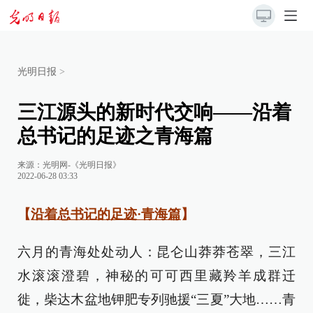
光明日报
>
三江源头的新时代交响——沿着
总书记的足迹之青海篇
来源：
光明网-《光明日报》
2022-06-28 03:33
【
沿着总书记的足迹·青海篇
】
六月的青海处处动人：昆仑山莽莽苍翠，三江
水滚滚澄碧，神秘的可可西里藏羚羊成群迁
徙，柴达木盆地钾肥专列驰援“三夏”大地……青