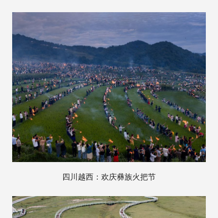
四川越西：欢庆彝族火把节