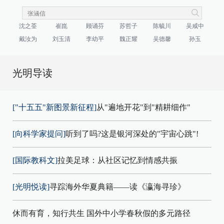
沈之荃
崔崑
顾诵芬
苏哲子
陈毓川
吴咸中
戴汝为
刘玉清
李幼平
魏正耀
吴德馨
孙玉
光明导读
["十五五"新图景新征程]
从"遍地开花"到"精耕细作"
[向科学家提问]
听到了吗?这是银河深处的"宇宙心跳"!
[国际教科文]
拉美足球：从社区记忆到情感共振
[光明悦读]
寻踪海外华夏典籍——读《瀛海寻珍》
休而有育，知行共生 国外中小学春秋假的多元路径