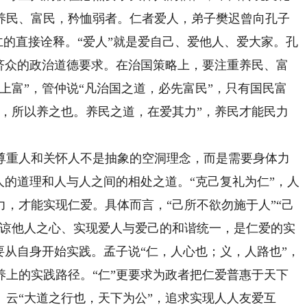
养民、富民，矜恤弱者。仁者爱人，弟子樊迟曾向孔子
对仁的直接诠释。“爱人”就是爱自己、爱他人、爱大家。孔
民济众的政治道德要求。在治国策略上，要注重养民、富
上富”，管仲说“凡治国之道，必先富民”，只有国民富
君，所以养之也。养民之道，在爱其力”，养民才能民力
重人和关怀人不是抽象的空洞理念，而是需要身体力
人的道理和人与人之间的相处之道。“克己复礼为仁”，人
，才能实现仁爱。具体而言，“己所不欲勿施于人”“己
体谅他人之心、实现爱人与爱己的和谐统一，是仁爱的实
要从自身开始实践。孟子说“仁，人心也；义，人路也”，
养上的实践路径。“仁”更要求为政者把仁爱普惠于天下
云“大道之行也，天下为公”，追求实现人人友爱互