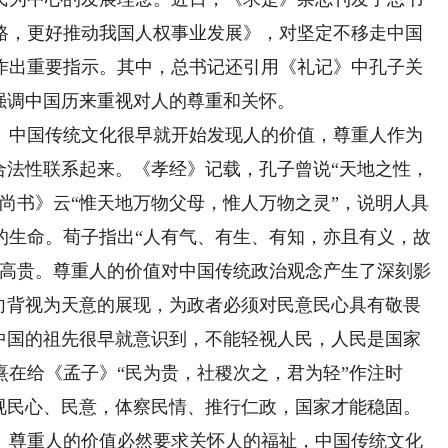
路，更好推动我国人权事业发展》，对坚定不移走中国
作出重要指示。其中，总书记还引用《礼记》中孔子关
强调中国历来重视对人的尊重和关怀。
中国传统文化很早就开始发现人的价值，尊重人作为
合法性联系起来。《孝经》记载，孔子曾说“天地之性，
尚书》云“惟天地万物父母，惟人万物之灵”，说明人具
的生命。荀子指出“人有气、有生、有知，亦且有义，故
而高贵。尊重人的价值对中国传统政治观念产生了深刻影
心向背视为天意的展现，为政者必须对民意民心具有敬畏
，中国的祖先很早就意识到，不能轻视人民，人民是国家
在给《孟子》“民为贵，社稷次之，君为轻”作注时
重视民心、民意，体察民情、推行仁政，国家才能稳固。
尊重人的价值必然要求关怀人的福祉，中国传统文化