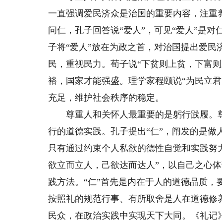
一直强调爱民济众是治国的重要内容，注重
问仁，孔子回答说“爱人”，可见“爱人”是
子将“爱人”放在为政之首，对治国提出爱
民，重视民力。荀子说“下贫则上贫，下富则
裕，国家才能强盛。理学家程颐说“为民立
充足，维护社会秩序的稳定。
尊重人和关怀人最重要的是躬行践履。尊
行的道德实践。孔子提出“仁”，阐发的是做
只有通过约束个人私欲的德性自觉和实践努力
欲立而立人，己欲达而达人”，以自己之心
践方法。“仁”首先是内在于人的道德品质，
按照礼的规范行事、有所取舍是人在道德修
民众，在政治实践中实现天下大同。《礼记》