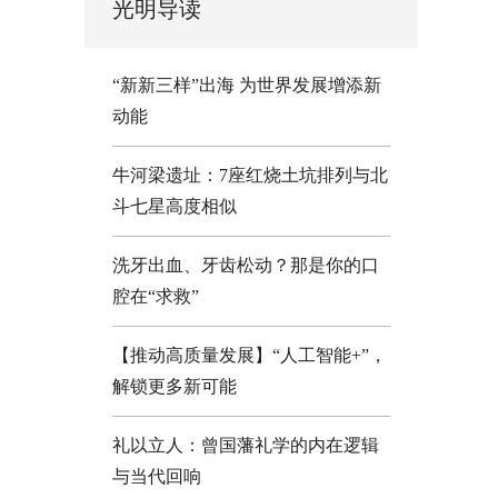
光明导读
“新新三样”出海 为世界发展增添新
动能
牛河梁遗址：7座红烧土坑排列与北
斗七星高度相似
洗牙出血、牙齿松动？那是你的口
腔在“求救”
【推动高质量发展】“人工智能+”，
解锁更多新可能
礼以立人：曾国藩礼学的内在逻辑
与当代回响