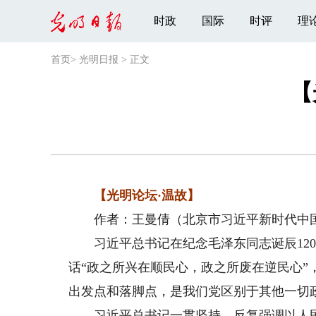
时政
国际
时评
理
首页
>
光明日报
>
正文
【
【光明论坛·温故】
作者：王曼倩（北京市习近平新时代中国
习近平总书记在纪念毛泽东同志诞辰120
话“政之所兴在顺民心，政之所废在逆民心”
出发点和落脚点，是我们党区别于其他一切
习近平总书记一贯坚持、反复强调以人民