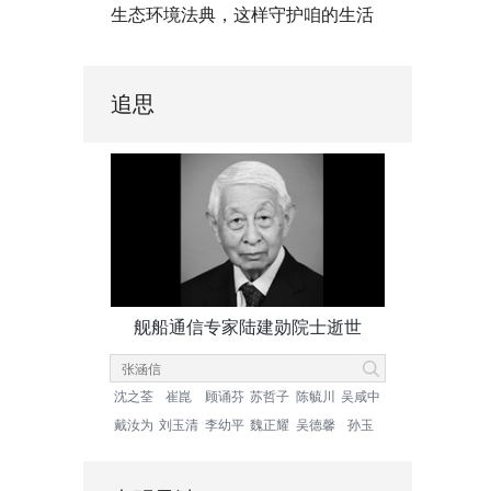
生态环境法典，这样守护咱的生活
追思
舰船通信专家陆建勋院士逝世
沈之荃
崔崑
顾诵芬
苏哲子
陈毓川
吴咸中
戴汝为
刘玉清
李幼平
魏正耀
吴德馨
孙玉