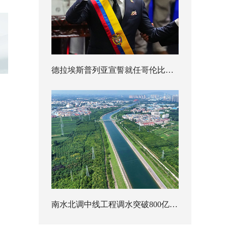
德拉埃斯普列亚宣誓就任哥伦比亚总统
南水北调中线工程调水突破800亿立方米