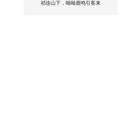
祁连山下，呦呦鹿鸣引客来