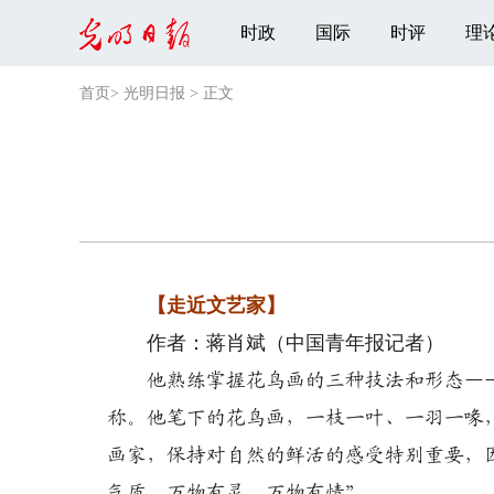
时政
国际
时评
理
首页
>
光明日报
>
正文
【走近文艺家】
作者：蒋肖斌（中国青年报记者）
他熟练掌握花鸟画的三种技法和形态——
称。他笔下的花鸟画，一枝一叶、一羽一喙
画家，保持对自然的鲜活的感受特别重要，
气质，万物有灵，万物有情”。