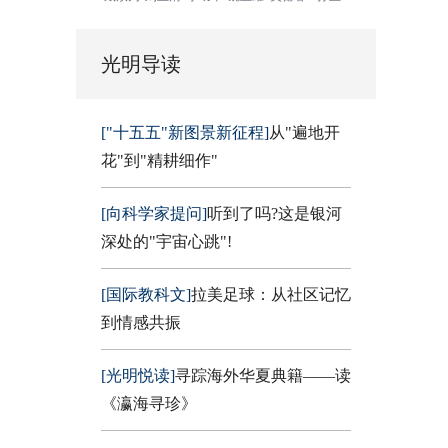
光明导读
["十五五"新图景新征程]
从"遍地开
花"到"精耕细作"
[向科学家提问]
听到了吗?这是银河
深处的"宇宙心跳"!
[国际教科文]
拉美足球：从社区记忆
到情感共振
[光明悦读]
寻踪海外华夏典籍——读
《瀛海寻珍》