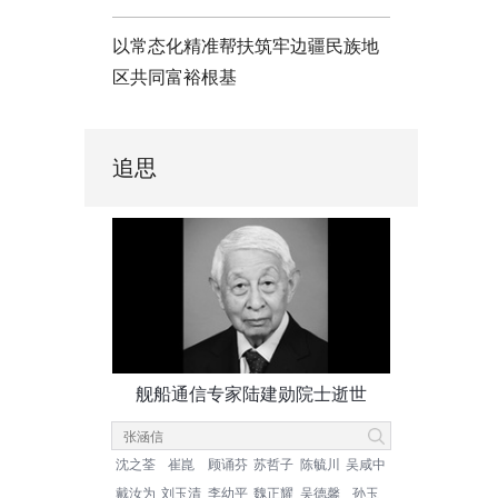
以常态化精准帮扶筑牢边疆民族地
区共同富裕根基
追思
舰船通信专家陆建勋院士逝世
沈之荃
崔崑
顾诵芬
苏哲子
陈毓川
吴咸中
戴汝为
刘玉清
李幼平
魏正耀
吴德馨
孙玉