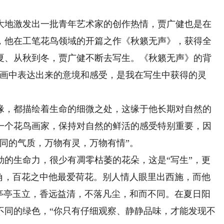
大地激发出一批青年艺术家的创作热情，贾广健也是在
天，他在工笔花鸟领域的开篇之作《秋籁无声》，获得全
夏、从秋到冬，贾广健不断去写生。《秋籁无声》的背
“画中表达出来的意境和感受，是我在写生中获得的灵
，都描绘着生命的细微之处，这缘于他长期对自然的
一个花鸟画家，保持对自然的鲜活的感受特别重要，因
同的气质，万物有灵，万物有情”。
生命力，很少有凋零枯萎的花朵，这是“写生”，更
主角，百花之中他最爱荷花。别人情人眼里出西施，而他
，亭亭玉立，香远益清，不落凡尘，和而不同。在夏日阳
不同的绿色，“你只有仔细观察、静静品味，才能发现不