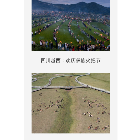
四川越西：欢庆彝族火把节