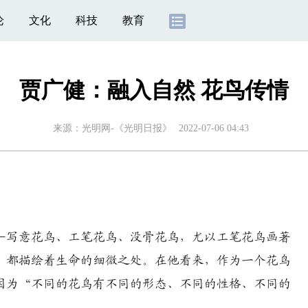
论
文化
科技
教育
贾广健：融入自然 花鸟传情
来源：
光明网-《光明日报》
2022-07-06 04:43
写意花鸟、工笔花鸟、没骨花鸟，尤以工笔花鸟画著
，都描绘着生命的细微之处。在他看来，作为一个花鸟
因为“不同的花鸟有不同的形态、不同的性格、不同的