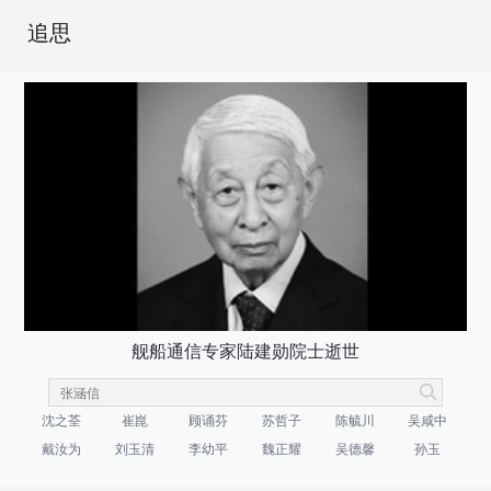
追思
舰船通信专家陆建勋院士逝世
沈之荃
崔崑
顾诵芬
苏哲子
陈毓川
吴咸中
戴汝为
刘玉清
李幼平
魏正耀
吴德馨
孙玉