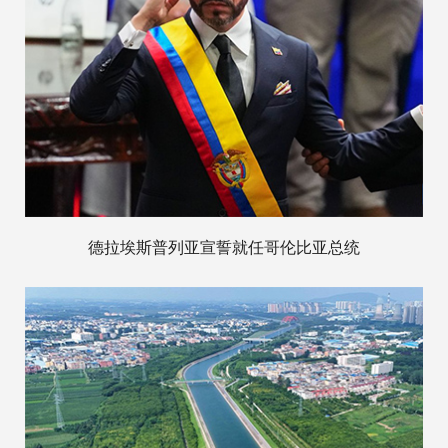
德拉埃斯普列亚宣誓就任哥伦比亚总统