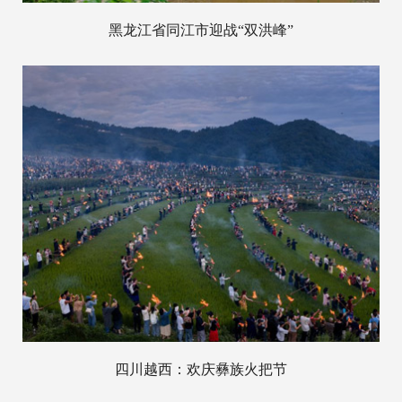
黑龙江省同江市迎战“双洪峰”
四川越西：欢庆彝族火把节