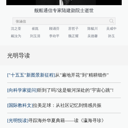
舰船通信专家陆建勋院士逝世
沈之荃
崔崑
顾诵芬
苏哲子
陈毓川
吴咸中
戴汝为
刘玉清
李幼平
魏正耀
吴德馨
孙玉
光明导读
["十五五"新图景新征程]
从"遍地开花"到"精耕细作"
[向科学家提问]
听到了吗?这是银河深处的"宇宙心跳"!
[国际教科文]
拉美足球：从社区记忆到情感共振
[光明悦读]
寻踪海外华夏典籍——读《瀛海寻珍》