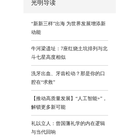
光明导读
“新新三样”出海 为世界发展增添新
动能
牛河梁遗址：7座红烧土坑排列与北
斗七星高度相似
洗牙出血、牙齿松动？那是你的口
腔在“求救”
【推动高质量发展】“人工智能+”，
解锁更多新可能
礼以立人：曾国藩礼学的内在逻辑
与当代回响