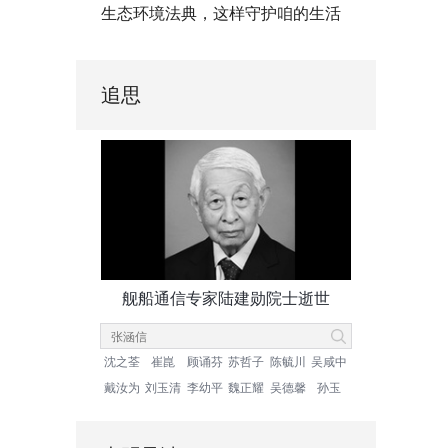
生态环境法典，这样守护咱的生活
追思
舰船通信专家陆建勋院士逝世
沈之荃
崔崑
顾诵芬
苏哲子
陈毓川
吴咸中
戴汝为
刘玉清
李幼平
魏正耀
吴德馨
孙玉