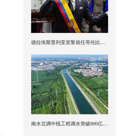
德拉埃斯普列亚宣誓就任哥伦比亚总统
南水北调中线工程调水突破800亿立方米