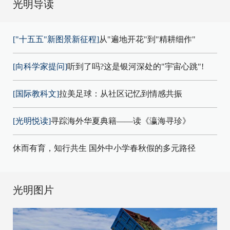
光明导读
["十五五"新图景新征程]
从"遍地开花"到"精耕细作"
[向科学家提问]
听到了吗?这是银河深处的"宇宙心跳"!
[国际教科文]
拉美足球：从社区记忆到情感共振
[光明悦读]
寻踪海外华夏典籍——读《瀛海寻珍》
休而有育，知行共生 国外中小学春秋假的多元路径
光明图片