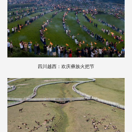
四川越西：欢庆彝族火把节