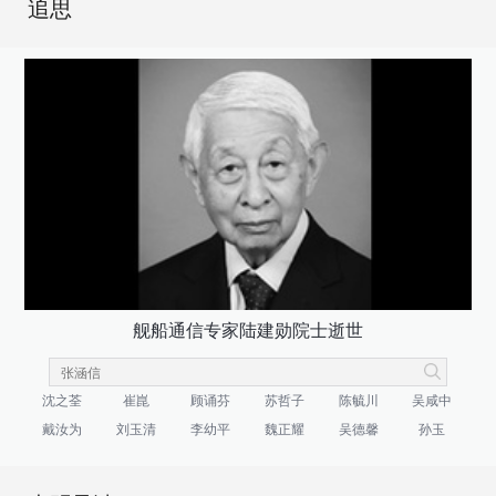
追思
舰船通信专家陆建勋院士逝世
沈之荃
崔崑
顾诵芬
苏哲子
陈毓川
吴咸中
戴汝为
刘玉清
李幼平
魏正耀
吴德馨
孙玉