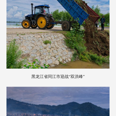
黑龙江省同江市迎战“双洪峰”