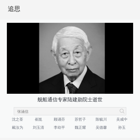
追思
舰船通信专家陆建勋院士逝世
沈之荃
崔崑
顾诵芬
苏哲子
陈毓川
吴咸中
戴汝为
刘玉清
李幼平
魏正耀
吴德馨
孙玉