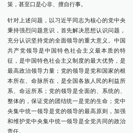
策，甚至口是心非、擅自行事。
针对上述问题，以习近平同志为核心的党中央
秉持强烈问题意识，首先解决思想认识问题，
充分认识坚持党的全面领导的重大意义。中国
共产党领导是中国特色社会主义最本质的特
征，是中国特色社会主义制度的最大优势，是
最高政治领导力量；党的领导是党和国家的根
本所在、命脉所在，是全国各族人民的利益所
系、命运所系；党的领导是全面的、系统的、
整体的，保证党的团结统一是党的生命；党中
央集中统一领导是党的领导的最高原则，加强
和维护党中央集中统一领导是全党共同的政治
责任。