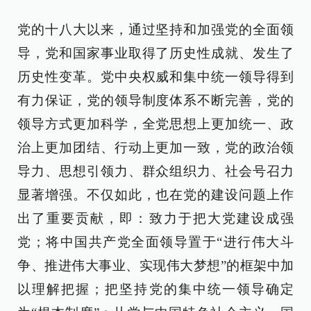
党的十八大以来，通过坚持和加强党的全面领
导，党和国家事业取得了历史性成就、发生了
历史性变革。党中央权威和集中统一领导得到
有力保证，党的领导制度体系不断完善，党的
领导方式更加科学，全党思想上更加统一、政
治上更加团结、行动上更加一致，党的政治领
导力、思想引领力、群众组织力、社会号召力
显著增强。不仅如此，也在党的建设问题上作
出了重要贡献，即：致力于把大党建设成强
党；将中国共产党全面领导置于“进行伟大斗
争、推进伟大事业、实现伟大梦想”的框架中加
以理解把握；把坚持党的集中统一领导确定