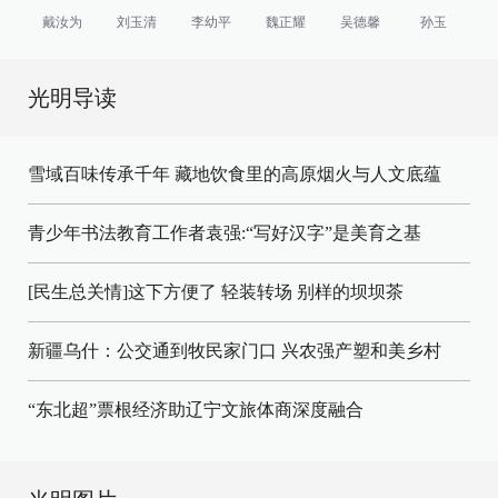
戴汝为
刘玉清
李幼平
魏正耀
吴德馨
孙玉
光明导读
雪域百味传承千年 藏地饮食里的高原烟火与人文底蕴
青少年书法教育工作者袁强:“写好汉字”是美育之基
[民生总关情]这下方便了
轻装转场
别样的坝坝茶
新疆乌什：公交通到牧民家门口
兴农强产塑和美乡村
“东北超”票根经济助辽宁文旅体商深度融合