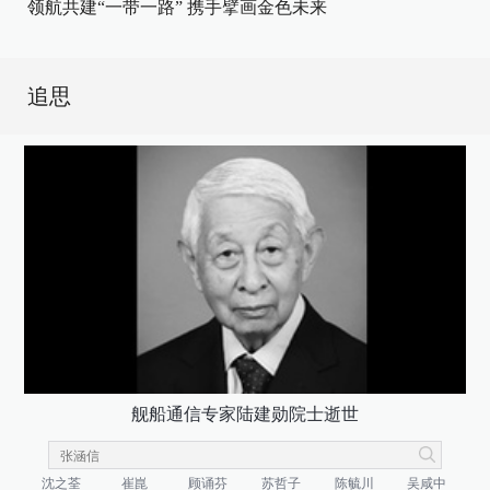
领航共建“一带一路” 携手擘画金色未来
追思
舰船通信专家陆建勋院士逝世
沈之荃
崔崑
顾诵芬
苏哲子
陈毓川
吴咸中