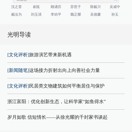
沈之荃
崔崑
顾诵芬
苏哲子
陈毓川
吴咸中
戴汝为
刘玉清
李幼平
魏正耀
吴德馨
孙玉
光明导读
[文化评析]
旅游演艺带来新机遇
[新闻随笔]
这场接力折射出向上向善社会力量
[文化评析]
民居类文物建筑如何平衡居住与保护
浙江富阳：优化创新生态，让科学家“如鱼得水”
岁月如歌 信短情长——从徐光耀的千封家书谈起