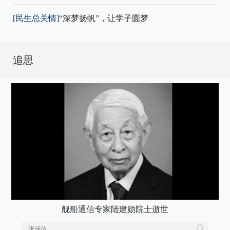
[民生总关情]
“深梦扬帆”，让学子圆梦
追思
舰船通信专家陆建勋院士逝世