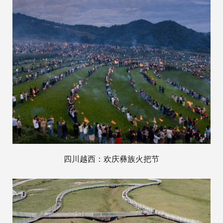
四川越西：欢庆彝族火把节