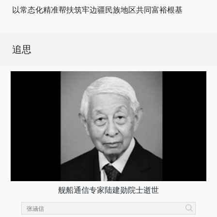
以常态化精准帮扶筑牢边疆民族地区共同富裕根基
追思
舰船通信专家陆建勋院士逝世