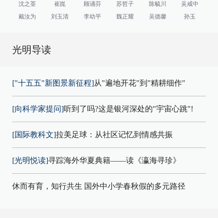
沈之荃
崔崑
顾诵芬
苏哲子
陈毓川
吴咸中
戴汝为
刘玉清
李幼平
魏正耀
吴德馨
孙玉
光明导读
["十五五"新图景新征程]
从"遍地开花"到"精耕细作"
[向科学家提问]
听到了吗?这是银河深处的"宇宙心跳"!
[国际教科文]
拉美足球：从社区记忆到情感共振
[光明悦读]
寻踪海外华夏典籍——读《瀛海寻珍》
休而有育，知行共生 国外中小学春秋假的多元路径