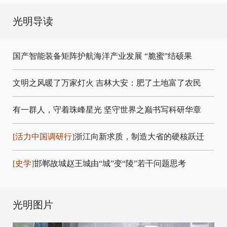
光明导读
国产智能装备矩阵护航海洋产业发展
“脆蜜”结硕果
文明之风暖了万家灯火
吉林大安：肥了土地富了农民
有一群人，守着珠峰星光
坚守世界之巅书写科研华章
[活力中国调研行]
浙江向新求质，制造大省的硬核跃迁
[史学]
邯郸故城赵王城由“城”变“陵”若干问题思考
光明图片