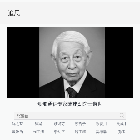
追思
舰船通信专家陆建勋院士逝世
沈之荃
崔崑
顾诵芬
苏哲子
陈毓川
吴咸中
戴汝为
刘玉清
李幼平
魏正耀
吴德馨
孙玉