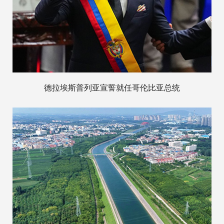
德拉埃斯普列亚宣誓就任哥伦比亚总统