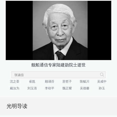
舰船通信专家陆建勋院士逝世
沈之荃
崔崑
顾诵芬
苏哲子
陈毓川
吴咸中
戴汝为
刘玉清
李幼平
魏正耀
吴德馨
孙玉
光明导读