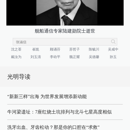
舰船通信专家陆建勋院士逝世
沈之荃
崔崑
顾诵芬
苏哲子
陈毓川
吴咸中
戴汝为
刘玉清
李幼平
魏正耀
吴德馨
孙玉
光明导读
“新新三样”出海 为世界发展增添新动能
牛河梁遗址：7座红烧土坑排列与北斗七星高度相似
洗牙出血、牙齿松动？那是你的口腔在“求救”