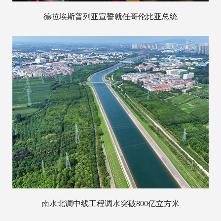
德拉埃斯普列亚宣誓就任哥伦比亚总统
南水北调中线工程调水突破800亿立方米