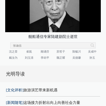
舰船通信专家陆建勋院士逝世
沈之荃
崔崑
顾诵芬
苏哲子
陈毓川
吴咸中
戴汝为
刘玉清
李幼平
魏正耀
吴德馨
孙玉
光明导读
[文化评析]
旅游演艺带来新机遇
[新闻随笔]
这场接力折射出向上向善社会力量