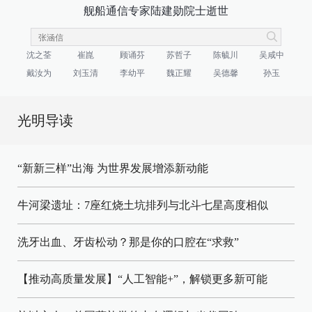
舰船通信专家陆建勋院士逝世
沈之荃
崔崑
顾诵芬
苏哲子
陈毓川
吴咸中
戴汝为
刘玉清
李幼平
魏正耀
吴德馨
孙玉
光明导读
“新新三样”出海 为世界发展增添新动能
牛河梁遗址：7座红烧土坑排列与北斗七星高度相似
洗牙出血、牙齿松动？那是你的口腔在“求救”
【推动高质量发展】“人工智能+”，解锁更多新可能