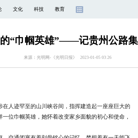
论
文化
科技
教育
的“巾帼英雄”——记贵州公路
来源：
光明网-《光明日报》
2023-01-05 03:26
在人迹罕至的山川峡谷间，指挥建造起一座座巨大的
样一位巾帼英雄，她怀着改变家乡面貌的初心和使命，
、交通闭塞有着刻骨铭心的记忆，梦想着有一天能飞