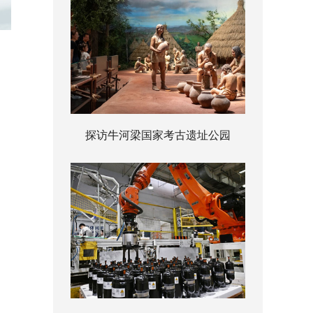
探访牛河梁国家考古遗址公园