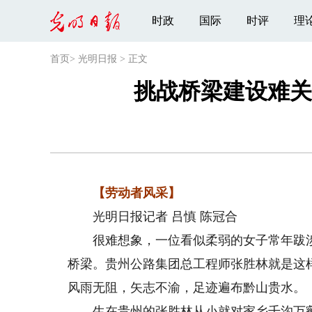
时政
国际
时评
理
首页
>
光明日报
>
正文
挑战桥梁建设难关
【劳动者风采】
光明日报记者 吕慎 陈冠合
很难想象，一位看似柔弱的女子常年跋涉
桥梁。贵州公路集团总工程师张胜林就是这
风雨无阻，矢志不渝，足迹遍布黔山贵水。
生在贵州的张胜林从小就对家乡千沟万壑