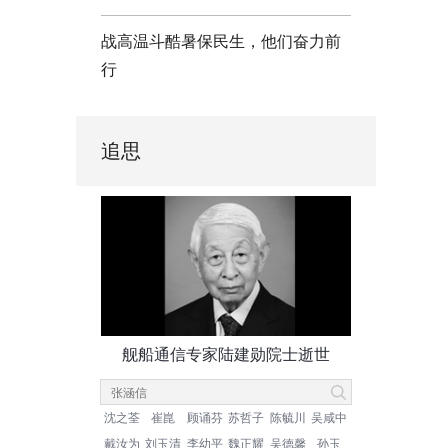
战高温斗酷暑保民生，他们奋力前
行
追思
舰船通信专家陆建勋院士逝世
沈之荃
崔崑
顾诵芬
苏哲子
陈毓川
吴咸中
戴汝为
刘玉清
李幼平
魏正耀
吴德馨
孙玉