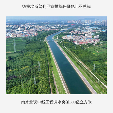
德拉埃斯普列亚宣誓就任哥伦比亚总统
南水北调中线工程调水突破800亿立方米