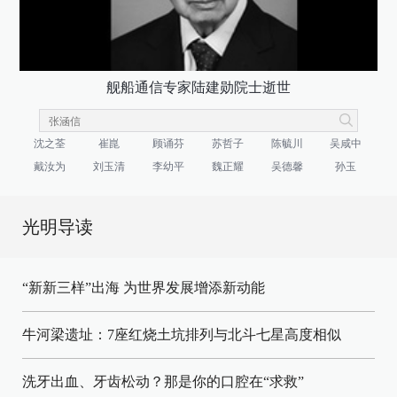
舰船通信专家陆建勋院士逝世
沈之荃
崔崑
顾诵芬
苏哲子
陈毓川
吴咸中
戴汝为
刘玉清
李幼平
魏正耀
吴德馨
孙玉
光明导读
“新新三样”出海 为世界发展增添新动能
牛河梁遗址：7座红烧土坑排列与北斗七星高度相似
洗牙出血、牙齿松动？那是你的口腔在“求救”