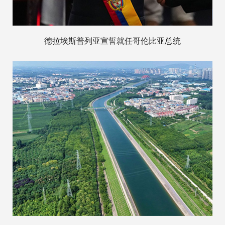
德拉埃斯普列亚宣誓就任哥伦比亚总统