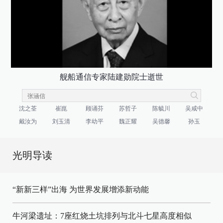
舰船通信专家陆建勋院士逝世
沈之荃
崔崑
顾诵芬
苏哲子
陈毓川
吴咸中
戴汝为
刘玉清
李幼平
魏正耀
吴德馨
孙玉
光明导读
“新新三样”出海 为世界发展增添新动能
牛河梁遗址：7座红烧土坑排列与北斗七星高度相似