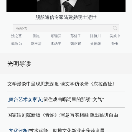
舰船通信专家陆建勋院士逝世
沈之荃
崔崑
顾诵芬
苏哲子
陈毓川
吴咸中
戴汝为
刘玉清
李幼平
魏正耀
吴德馨
孙玉
光明导读
文学漫谈中呈现思想深度 读文学访谈录《东拉西扯》
[舞台艺术众家议]
留住戏曲唱词里的那缕“文气”
国家话剧院新版《青蛇》:写意写实相融 跳出跳进自由
[文化评析]
技术赋能，助推文化新业态蓬勃发展