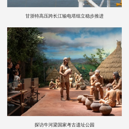
甘浙特高压跨长江输电塔组立稳步推进
探访牛河梁国家考古遗址公园