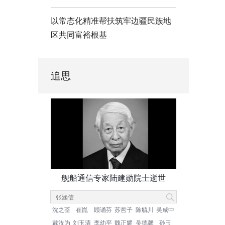
以常态化精准帮扶筑牢边疆民族地
区共同富裕根基
追思
舰船通信专家陆建勋院士逝世
沈之荃
崔崑
顾诵芬
苏哲子
陈毓川
吴咸中
戴汝为
刘玉清
李幼平
魏正耀
吴德馨
孙玉