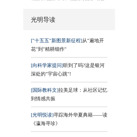
光明导读
["十五五"新图景新征程]
从"遍地开
花"到"精耕细作"
[向科学家提问]
听到了吗?这是银河
深处的"宇宙心跳"!
[国际教科文]
拉美足球：从社区记忆
到情感共振
[光明悦读]
寻踪海外华夏典籍——读
《瀛海寻珍》