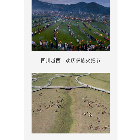
四川越西：欢庆彝族火把节