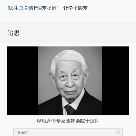
[民生总关情]
“深梦扬帆”，让学子圆梦
追思
舰船通信专家陆建勋院士逝世