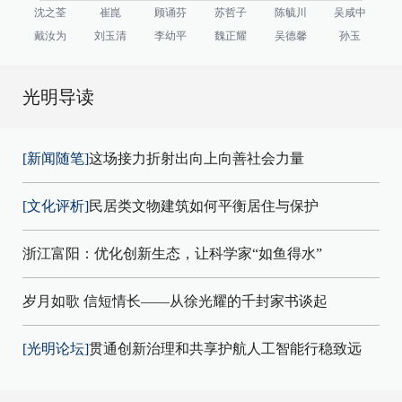
沈之荃
崔崑
顾诵芬
苏哲子
陈毓川
吴咸中
戴汝为
刘玉清
李幼平
魏正耀
吴德馨
孙玉
光明导读
[新闻随笔]
这场接力折射出向上向善社会力量
[文化评析]
民居类文物建筑如何平衡居住与保护
浙江富阳：优化创新生态，让科学家“如鱼得水”
岁月如歌 信短情长——从徐光耀的千封家书谈起
[光明论坛]
贯通创新治理和共享护航人工智能行稳致远