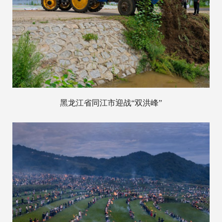
黑龙江省同江市迎战“双洪峰”