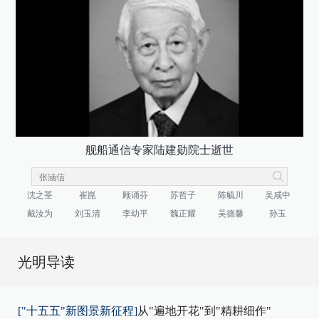
舰船通信专家陆建勋院士逝世
沈之荃
崔崑
顾诵芬
苏哲子
陈毓川
吴咸中
戴汝为
刘玉清
李幼平
魏正耀
吴德馨
孙玉
光明导读
["十五五"新图景新征程]
从"遍地开花"到"精耕细作"