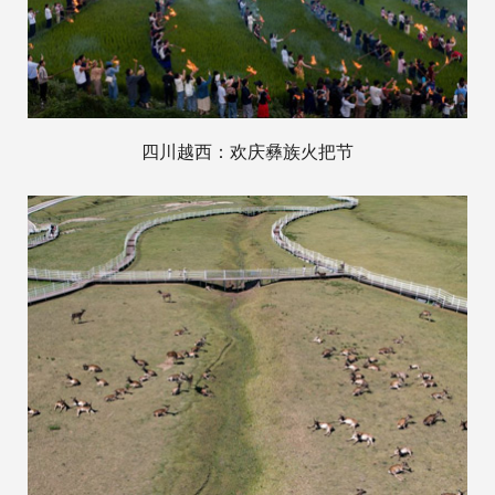
四川越西：欢庆彝族火把节