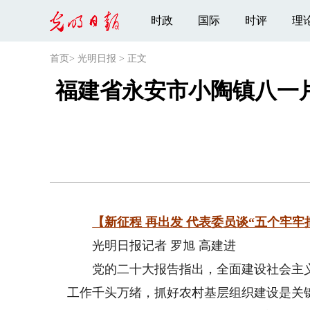
时政
国际
时评
理
首页
>
光明日报
>
正文
福建省永安市小陶镇八一
【新征程 再出发 代表委员谈“五个牢牢
光明日报记者 罗旭 高建进
党的二十大报告指出，全面建设社会主义
工作千头万绪，抓好农村基层组织建设是关