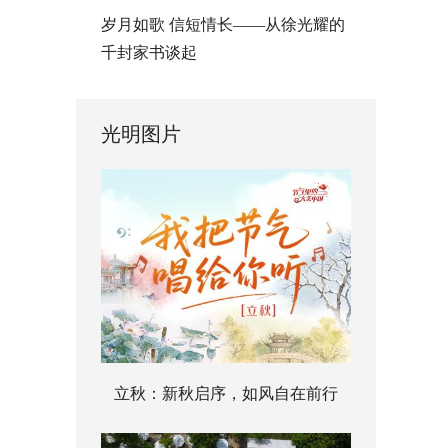
岁月如歌 信短情长——从徐光耀的
千封家书谈起
光明图片
立秋：新秋启序，如风自在前行