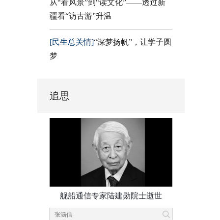
从“看风景”到“读文化”——透过新
疆看“访古游”升温
[民生总关情]
“深梦扬帆”，让学子圆
梦
追思
舰船通信专家陆建勋院士逝世