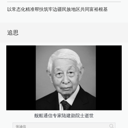
以常态化精准帮扶筑牢边疆民族地区共同富裕根基
追思
舰船通信专家陆建勋院士逝世