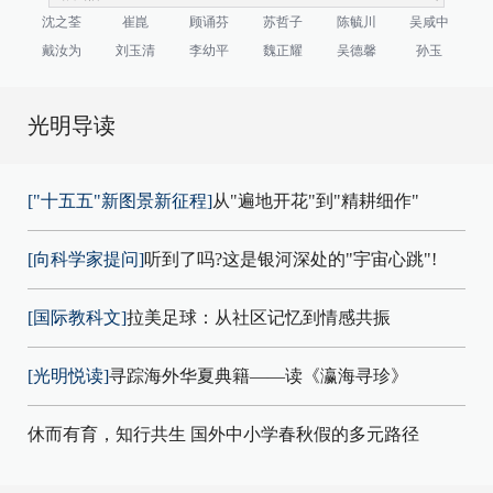
沈之荃
崔崑
顾诵芬
苏哲子
陈毓川
吴咸中
戴汝为
刘玉清
李幼平
魏正耀
吴德馨
孙玉
光明导读
["十五五"新图景新征程]
从"遍地开花"到"精耕细作"
[向科学家提问]
听到了吗?这是银河深处的"宇宙心跳"!
[国际教科文]
拉美足球：从社区记忆到情感共振
[光明悦读]
寻踪海外华夏典籍——读《瀛海寻珍》
休而有育，知行共生 国外中小学春秋假的多元路径