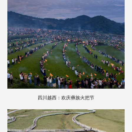
四川越西：欢庆彝族火把节