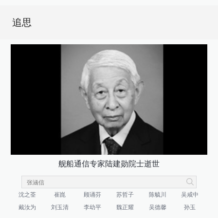
追思
舰船通信专家陆建勋院士逝世
沈之荃
崔崑
顾诵芬
苏哲子
陈毓川
吴咸中
戴汝为
刘玉清
李幼平
魏正耀
吴德馨
孙玉