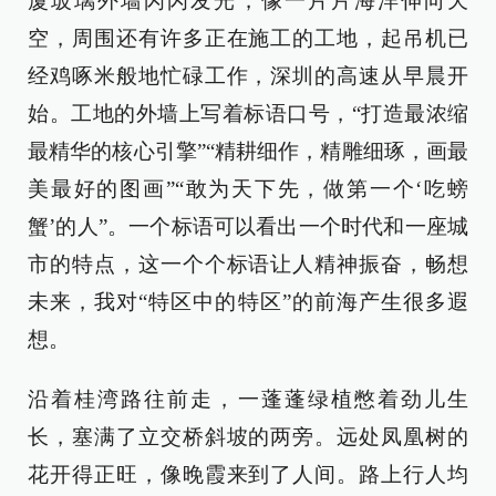
厦玻璃外墙闪闪发光，像一片片海洋伸向天
空，周围还有许多正在施工的工地，起吊机已
经鸡啄米般地忙碌工作，深圳的高速从早晨开
始。工地的外墙上写着标语口号，“打造最浓缩
最精华的核心引擎”“精耕细作，精雕细琢，画最
美最好的图画”“敢为天下先，做第一个‘吃螃
蟹’的人”。一个标语可以看出一个时代和一座城
市的特点，这一个个标语让人精神振奋，畅想
未来，我对“特区中的特区”的前海产生很多遐
想。
沿着桂湾路往前走，一蓬蓬绿植憋着劲儿生
长，塞满了立交桥斜坡的两旁。远处凤凰树的
花开得正旺，像晚霞来到了人间。路上行人均