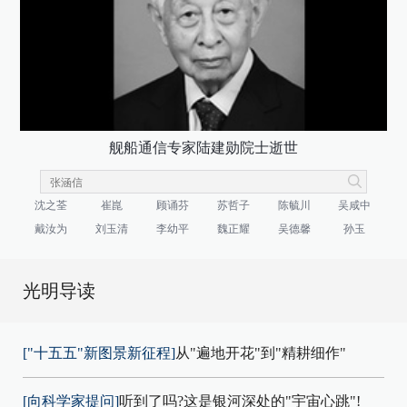
舰船通信专家陆建勋院士逝世
沈之荃
崔崑
顾诵芬
苏哲子
陈毓川
吴咸中
戴汝为
刘玉清
李幼平
魏正耀
吴德馨
孙玉
光明导读
["十五五"新图景新征程]
从"遍地开花"到"精耕细作"
[向科学家提问]
听到了吗?这是银河深处的"宇宙心跳"!