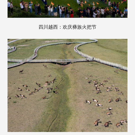
四川越西：欢庆彝族火把节